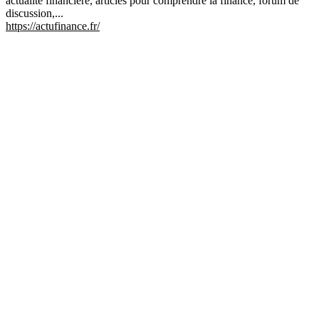
actualité financière, articles pour comprendre la finance, forum de
discussion,...
https://actufinance.fr/